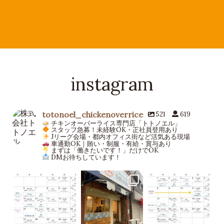
instagram
totonoel_chickenoverrice
521
619
チキンオーバーライス専門店「トトノエル」
スタッフ急募！未経験OK・正社員登用あり
Jリーグ会場・都内オフィス街など活気ある現場
車通勤OK｜賄い・制服・有給・賞与あり
まずは「働きたいです！」だけでOK
DMお待ちしています！
totonoel_chickeno
totonoel_chickeno
totonoel_chickeno
verrice
verrice
verrice
6月 25
6月 7
5月 27