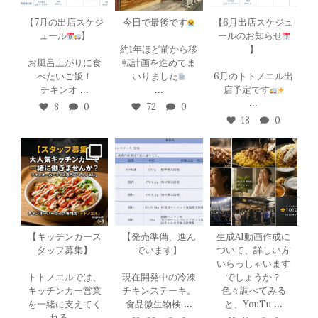
【7月の出店スケジ
今日で最後です
【6月出店スケジュ
ュール
】
ールのお知らせ
約1年ほど前から移
】
お風呂上がりに食
転計画を進めてま
べたいご飯！
いりました
6月のトトノエル出
...
...
チキンオ
店予定です
...
8
0
72
0
18
0
totonoel_chickeno
totonoel_chickeno
totonoel_chickeno
verrice
verrice
verrice
5月 16
5月 10
5月 8
【キッチンカース
【発売準備、進ん
生成AI動画作成に
タッフ募集】
でいます】
ついて、詳しい方
いらっしゃいます
トトノエルでは、
現在開発中の冷凍
でしょうか？
キッチンカー営業
チキンステーキ。
色々調べてみる
...
...
を一緒に支えてく
食品微生物検
と、YouTu
...
れる