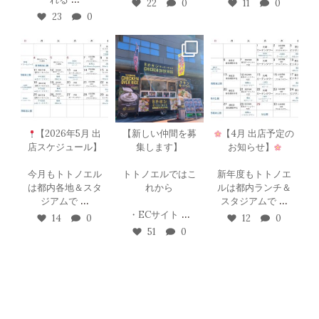
22
0
11
0
23
0
totonoel_chickeno
totonoel_chickeno
totonoel_chickeno
verrice
verrice
verrice
5月 1
4月 15
3月 29
【2026年5月 出
【新しい仲間を募
【4月 出店予定の
店スケジュール】
集します】
お知らせ】
今月もトトノエル
トトノエルではこ
新年度もトトノエ
は都内各地＆スタ
れから
ルは都内ランチ＆
...
...
ジアムで
スタジアムで
...
・ECサイト
14
0
12
0
51
0